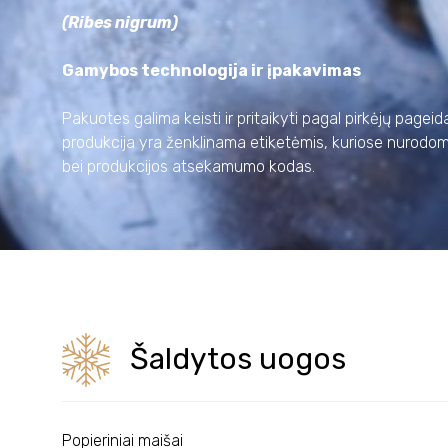
(Ribes nigrum)
Gamybos technologija ir įpakavimas
Pakuotes galima keisti ir pritaikyti pagal pirkėjų pagei
produkcija yra ženklinama etiketėmis, kuriose nurodom
bei produkcijos atsekamumo kodas.
Šaldytos uogos
Popieriniai maišai