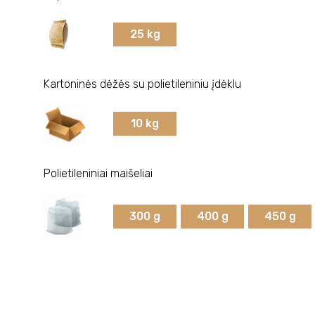
25 kg
Kartoninės dėžės su polietileniniu įdėklu
10 kg
Polietileniniai maišeliai
300 g
400 g
450 g