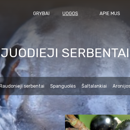
GRYBAI
UOGOS
APIE MUS
JUODIEJI SERBENTAI
Raudonieji serbentai
Spanguolės
Šaltalankiai
Aronijo