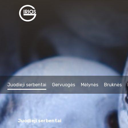
Juodieji serbentai
Gervuogės
Mėlynės
Bruknės
Juodieji serbentai