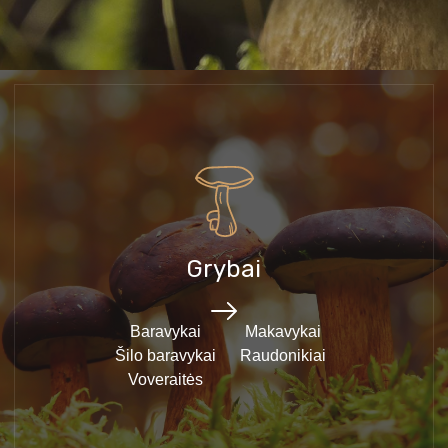
Grybai
Baravykai
Makavykai
Šilo baravykai
Raudonikiai
Voveraitės