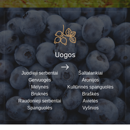
Uogos
Juodieji serbentai
Šaltalankiai
Gervuogės
Aronijos
Mėlynės
Kultūrinės spanguolės
Bruknės
Braškės
Raudonieji serbentai
Avietės
Spanguolės
Vyšnios